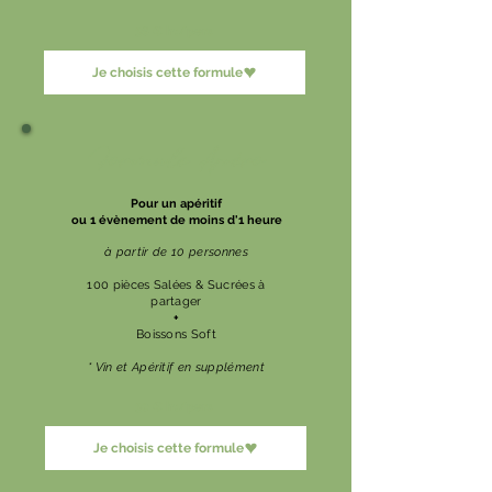
38 € ht/pers
Je choisis cette formule
Formule Apéro
Pour un apéritif
ou 1 évènement de moins d'1 heure
à partir de 10 personnes
100 pièces Salées & Sucrées à
partager
+
Boissons Soft
* Vin et Apéritif en supplément
30 € ht/pers
Je choisis cette formule