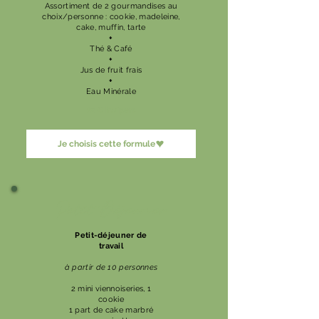
Assortiment de 2 gourmandises au
choix/personne : cookie, madeleine,
cake, muffin, tarte
+
Thé & Café
+
Jus de fruit frais
+
Eau Minérale
12 € ht/pers
Je choisis cette formule
Petit Déjeuner
Petit-déjeuner de
travail
à partir de 10 personnes
2 mini viennoiseries, 1
cookie
1 part de cake marbré