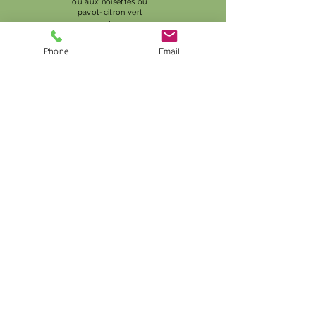
ou aux noisettes ou
pavot-citron vert
+
Salade de fruits frais
+
Phone
Email
Yaourt grec ou
compote
+
Jus de pomme du Val
d'Oise
+
Fruits frais
13 € ht/pers
Je choisis cette formule
Gâteaux &
Wedding Cake
Anniversaire, Mariage, baptême
ou simplement le plaisir de vos
papilles