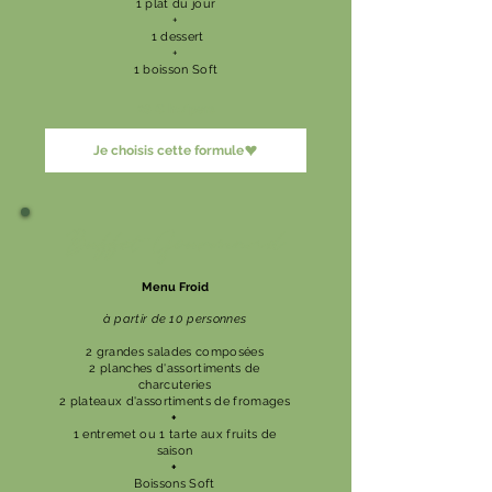
1 plat du jour
+
1 dessert
+
1 boisson Soft
28 € ht/pers
Je choisis cette formule
Buffet
Gourmand
Menu Froid
à partir de 10 personnes
2 grandes salades composées
2 planches d'assortiments de
charcuteries
2 plateaux d'assortiments de fromages
+
1 entremet ou 1 tarte aux fruits de
saison
+
Boissons Soft