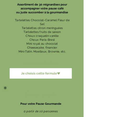
Assortiment de 30 mignardises pour
accompagner votre pause café
ou juste succomber à la gourmandise
Tartelettes Chocolat-Caramel Fleur de
Sel
Tartelettes citron meringuées
Tartelettes fruits de saison
Choux craquelin vanille
Choux Paris-Brest
Mini royal au chocolat
Cheesecake, financier
Mini-Tatin, Moelleux, Brownie, etc.
A partir de 1,20€ pièce ht
Je choisis cette formule
Pause sucrée
Pour votre Pause Gourmande
à partir de 10 personnes