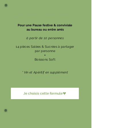
Cocktail Dinatoire
Pour une Pause festive & conviviale
au bureau ou entre amis
à partir de 10 personnes
14 pièces Salées & Sucrées à partager
par personne
+
Boissons Soft
* Vin et Apéritif en supplément
45 € ht/pers
Je choisis cette formule
Gourmandises