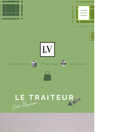
La Verdimornaise
Patissière
Traiteur
Ateliers
LE TRAITEUR
Sur-Mesure